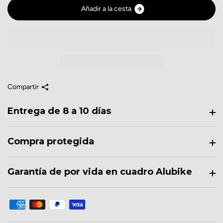
A
ñ
a
d
i
r
a
l
a
c
e
s
t
a
Compartir
Entrega de 8 a 10 días
Compra protegida
Garantía de por vida en cuadro Alubike