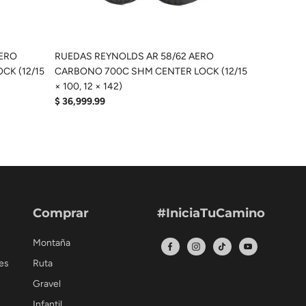
AERO
RUEDAS REYNOLDS AR 58/62 AERO
CK (12/15
CARBONO 700C SHM CENTER LOCK (12/15
× 100, 12 × 142)
$ 36,999.99
Comprar
#IniciaTuCamino
Montaña
es
Ruta
Gravel
Infantil