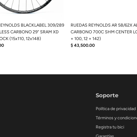
EYNOLDS BLACKLABEL 309/289
RUEDAS REYNOLDS AR 58/62X 
LESS CARBONO 29” SRAM XD
CARBONO 700C SHM CENTER LO
CK (15x110, 12x148)
× 100, 12 × 142)
00
$ 43,500.00
Soporte
Política de privacidad
Términos y condicion
Registra tu bici
Garantías