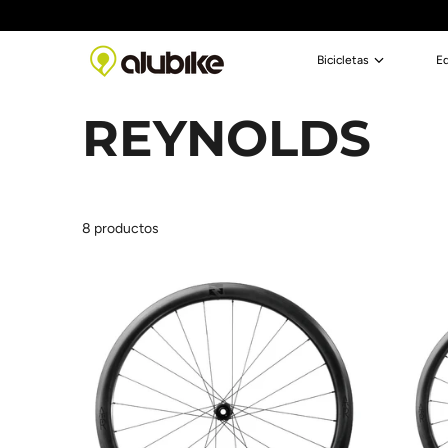
Saltar al contenido
Bicicletas
E
REYNOLDS
8 productos