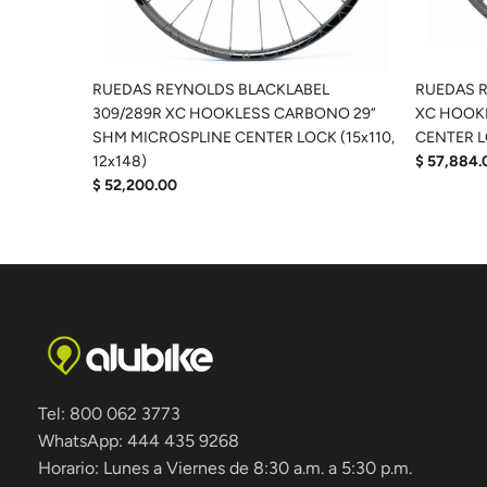
RUEDAS REYNOLDS BLACKLABEL
RUEDAS R
309/289R XC HOOKLESS CARBONO 29”
XC HOOK
SHM MICROSPLINE CENTER LOCK (15x110,
CENTER LO
12x148)
$ 57,884.
$ 52,200.00
Tel: 800 062 3773
WhatsApp: 444 435 9268
Horario: Lunes a Viernes de 8:30 a.m. a 5:30 p.m.