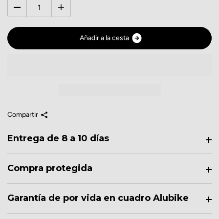
A
ñ
a
d
i
r
a
l
a
c
e
s
t
a
Compartir
Entrega de 8 a 10 días
Compra protegida
Garantía de por vida en cuadro Alubike