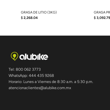
GRASA DE LITIO (3KG)
GRASA PR
$ 2,268.04
$ 3,092.7
Tel: 800 062 3773
WhatsApp: 444 435 9268
Horario: Lunes a Viernes de 8:30 a.m. a 5:30 p.m.
atencionaclientes@alubike.com.mx