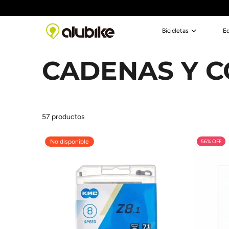
Saltar al contenido
Bicicletas
E
CADENAS Y 
57 productos
No disponible
56% OFF