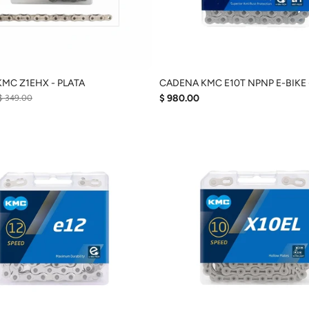
MC Z1EHX - PLATA
CADENA KMC E10T NPNP E-BIKE 
$ 980.00
$ 349.00