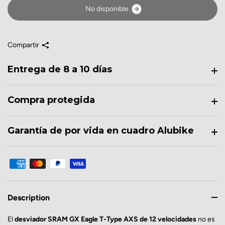
N
o
d
i
s
p
o
n
i
b
l
e
Compartir
Entrega de 8 a 10 días
Compra protegida
Garantía de por vida en cuadro Alubike
Description
El
desviador SRAM GX Eagle T-Type AXS de 12 velocidades
no es