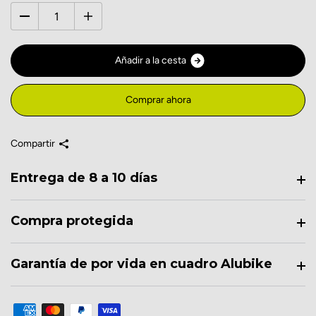
A
ñ
a
d
i
r
a
l
a
c
e
s
t
a
Comprar ahora
Compartir
Entrega de 8 a 10 días
Compra protegida
Garantía de por vida en cuadro Alubike