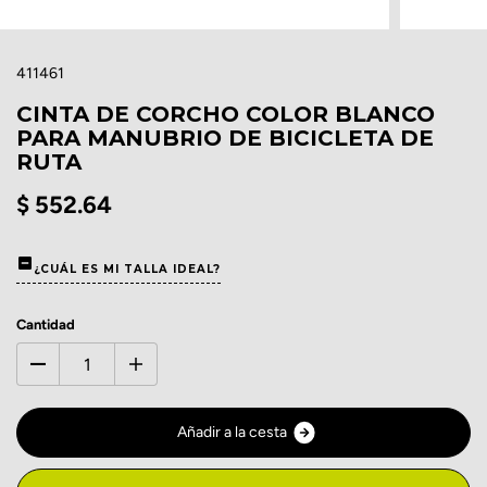
411461
CINTA DE CORCHO COLOR BLANCO
PARA MANUBRIO DE BICICLETA DE
RUTA
$ 552.64
¿CUÁL ES MI TALLA IDEAL?
Cantidad
A
ñ
a
d
i
r
a
l
a
c
e
s
t
a