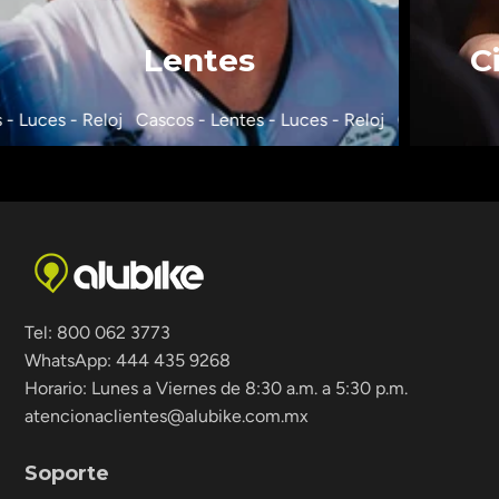
Lentes
C
- Luces - Reloj
Cascos - Lentes - Luces - Reloj
Cascos - Lent
Tel: 800 062 3773
WhatsApp: 444 435 9268
Horario: Lunes a Viernes de 8:30 a.m. a 5:30 p.m.
atencionaclientes@alubike.com.mx
Soporte