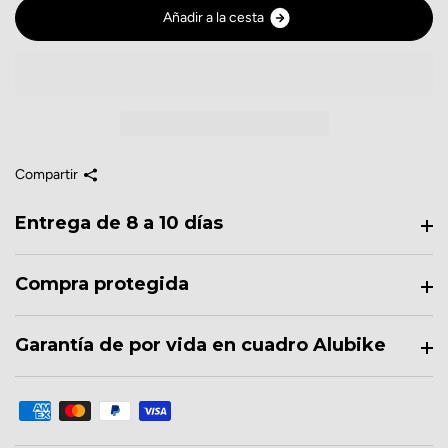
A
ñ
a
d
i
r
a
l
a
c
e
s
t
a
Compartir
Entrega de 8 a 10 días
Compra protegida
Garantía de por vida en cuadro Alubike