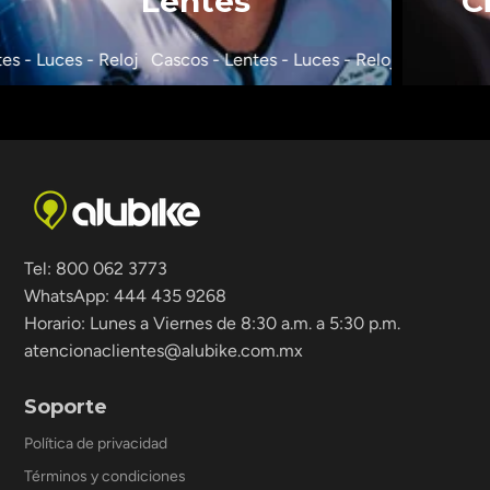
Lentes
C
s - Luces - Reloj
Cascos - Lentes - Luces - Reloj
Cascos - Le
Tel: 800 062 3773
WhatsApp: 444 435 9268
Horario: Lunes a Viernes de 8:30 a.m. a 5:30 p.m.
atencionaclientes@alubike.com.mx
Soporte
Política de privacidad
Términos y condiciones