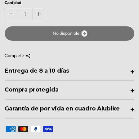
Cantidad
N
o
d
i
s
p
o
n
i
b
l
e
Compartir
Entrega de 8 a 10 días
Compra protegida
Garantía de por vida en cuadro Alubike