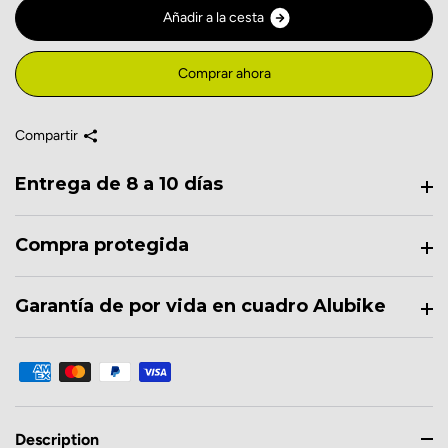
A
ñ
a
d
i
r
a
l
a
c
e
s
t
a
Comprar ahora
Compartir
Entrega de 8 a 10 días
Compra protegida
Garantía de por vida en cuadro Alubike
Description