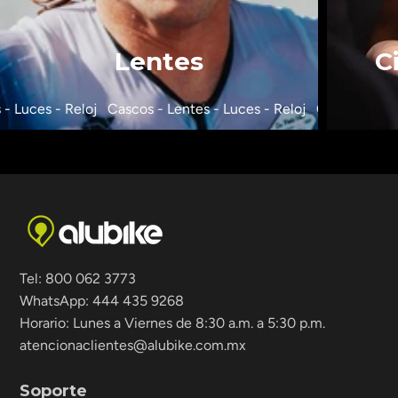
Lentes
C
- Luces - Reloj
Cascos - Lentes - Luces - Reloj
Cascos - Lent
Tel: 800 062 3773
WhatsApp: 444 435 9268
Horario: Lunes a Viernes de 8:30 a.m. a 5:30 p.m.
atencionaclientes@alubike.com.mx
Soporte