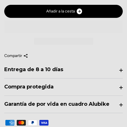
A
ñ
a
d
i
r
a
l
a
c
e
s
t
a
Compartir
Entrega de 8 a 10 días
Compra protegida
Garantía de por vida en cuadro Alubike