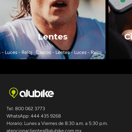
Lentes
C
- Luces - Reloj
Cascos - Lentes - Luces - Reloj
Cascos - Lent
Tel: 800 062 3773
WhatsApp: 444 435 9268
Horario: Lunes a Viernes de 8:30 a.m. a 5:30 p.m.
atencionaclientes@alubike.com.mx