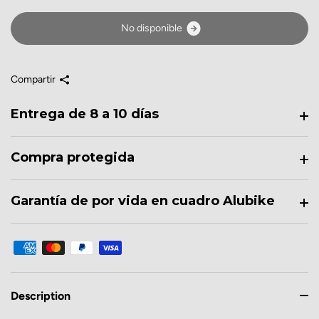
N
o
d
i
s
p
o
n
i
b
l
e
Compartir
Entrega de 8 a 10 días
Compra protegida
Garantía de por vida en cuadro Alubike
Description