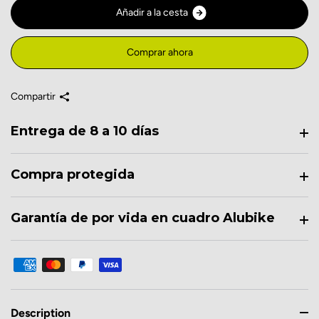
A
ñ
a
d
i
r
a
l
a
c
e
s
t
a
Comprar ahora
Compartir
Entrega de 8 a 10 días
Compra protegida
Garantía de por vida en cuadro Alubike
Description